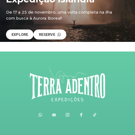
De 17 a 25 de novembro, uma volta completa na ilha
com busca à Aurora Boreal!
EXPLORE
RESERVE