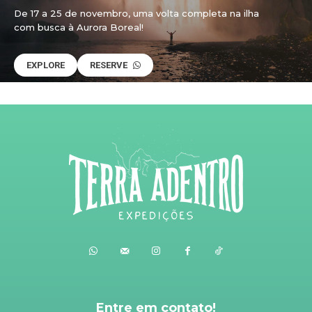
De 17 a 25 de novembro, uma volta completa na ilha
com busca à Aurora Boreal!
EXPLORE
RESERVE
Entre em contato!