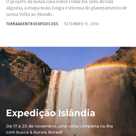
O projeto da nossa casa sobre rodas foi, sem dúvida
alguma, a etapa mais longa e intensa do planejamento de
nossa Volta ao Mundo...
TERRAADENTROEXPEDICOES
-
SETEMBRO 9, 2016
Expedição Islândia
De 17 a 25 de novembro, uma volta completa na ilha
com busca à Aurora Boreal!