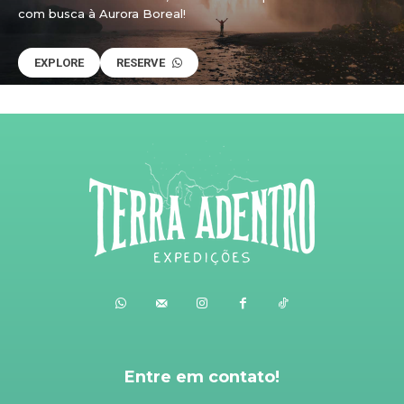
com busca à Aurora Boreal!
EXPLORE
RESERVE
Entre em contato!