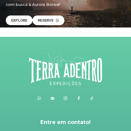
com busca à Aurora Boreal!
EXPLORE
RESERVE
Entre em contato!