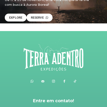
com busca à Aurora Boreal!
EXPLORE
RESERVE
Entre em contato!