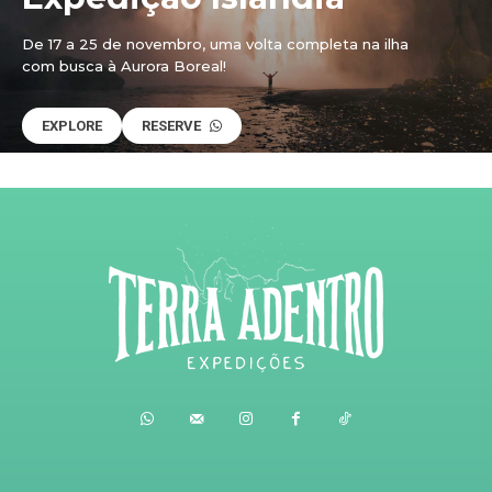
De 17 a 25 de novembro, uma volta completa na ilha
com busca à Aurora Boreal!
EXPLORE
RESERVE