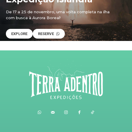
De 17 a 25 de novembro, uma volta completa na ilha
com busca à Aurora Boreal!
EXPLORE
RESERVE