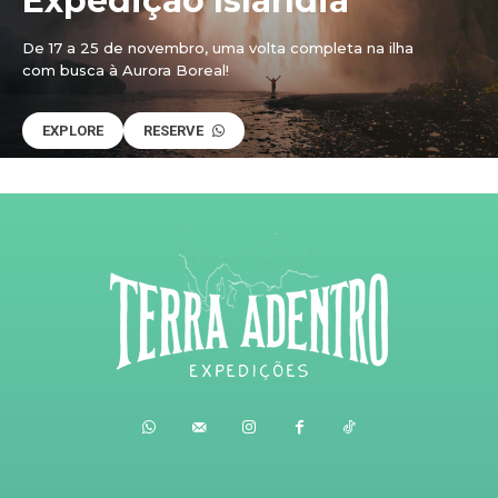
Expedição Islândia
De 17 a 25 de novembro, uma volta completa na ilha
com busca à Aurora Boreal!
EXPLORE
RESERVE