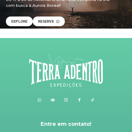
com busca à Aurora Boreal!
EXPLORE
RESERVE
Entre em contato!