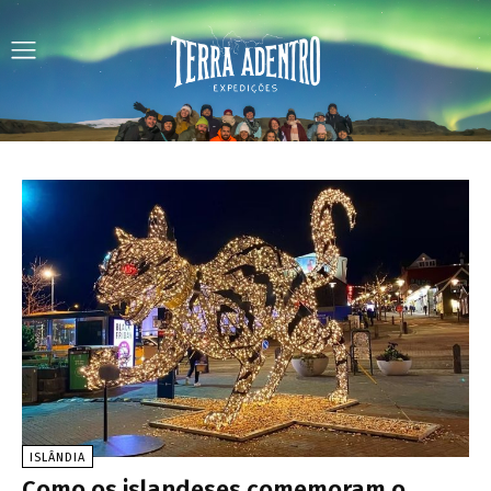
ISLÂNDIA
Como os islandeses comemoram o