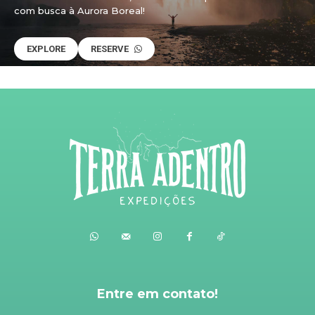
com busca à Aurora Boreal!
EXPLORE
RESERVE
Entre em contato!