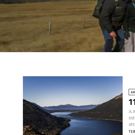
AM
1
A 
in
atr
TE