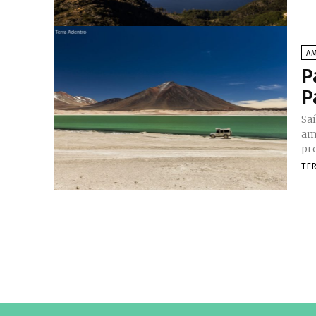
AM
P
P
Sa
am
pro
TE