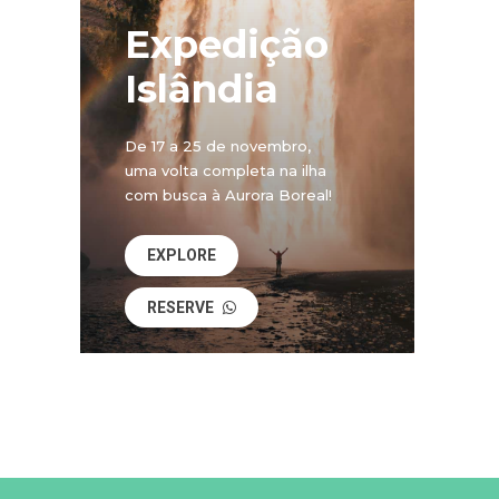
Expedição
Islândia
De 17 a 25 de novembro,
uma volta completa na ilha
com busca à Aurora Boreal!
EXPLORE
RESERVE