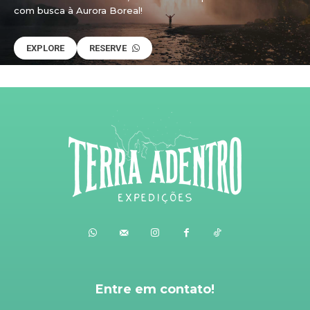
com busca à Aurora Boreal!
EXPLORE
RESERVE
Entre em contato!