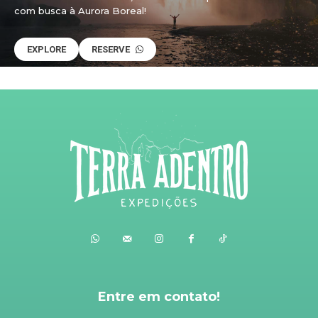
com busca à Aurora Boreal!
EXPLORE
RESERVE
Entre em contato!