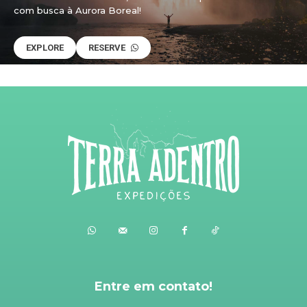
com busca à Aurora Boreal!
EXPLORE
RESERVE
Entre em contato!