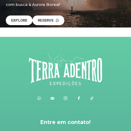
com busca à Aurora Boreal!
EXPLORE
RESERVE
Entre em contato!