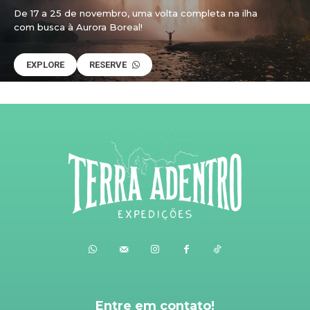
De 17 a 25 de novembro, uma volta completa na ilha
com busca à Aurora Boreal!
EXPLORE
RESERVE
Entre em contato!