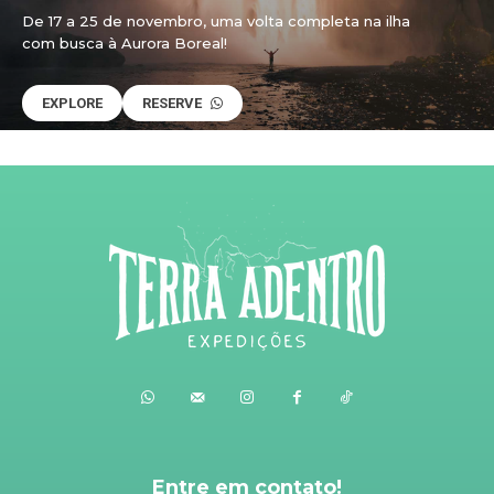
De 17 a 25 de novembro, uma volta completa na ilha
com busca à Aurora Boreal!
EXPLORE
RESERVE
Entre em contato!