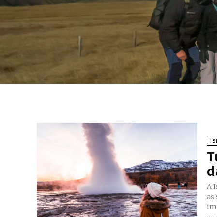
IS
T
d
A 
as 
im