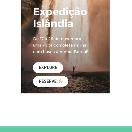
Expedição
Islândia
De 17 a 25 de novembro,
uma volta completa na ilha
com busca à Aurora Boreal!
EXPLORE
RESERVE