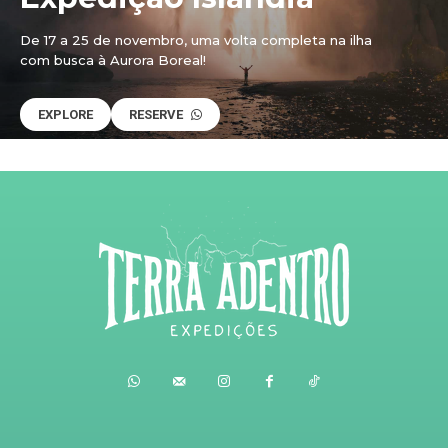
De 17 a 25 de novembro, uma volta completa na ilha
com busca à Aurora Boreal!
EXPLORE
RESERVE