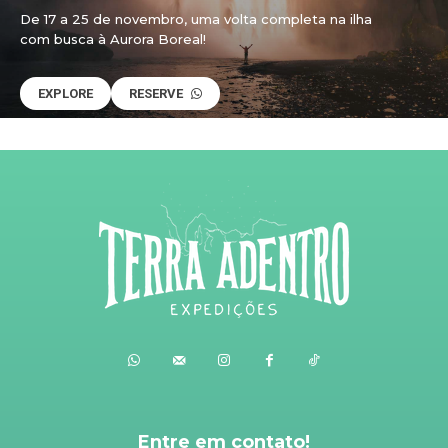
De 17 a 25 de novembro, uma volta completa na ilha
com busca à Aurora Boreal!
EXPLORE
RESERVE
Entre em contato!