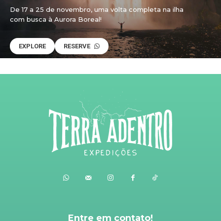
De 17 a 25 de novembro, uma volta completa na ilha
com busca à Aurora Boreal!
EXPLORE
RESERVE
Entre em contato!