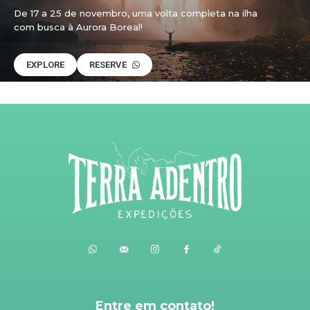
De 17 a 25 de novembro, uma volta completa na ilha
com busca à Aurora Boreal!
EXPLORE
RESERVE
Entre em contato!