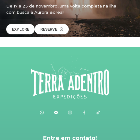
De 17 a 25 de novembro, uma volta completa na ilha
com busca à Aurora Boreal!
EXPLORE
RESERVE
Entre em contato!