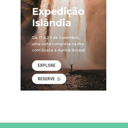
Expedição
Islândia
De 17 a 25 de novembro,
uma volta completa na ilha
com busca à Aurora Boreal!
EXPLORE
RESERVE