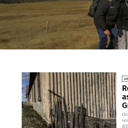
AM
R
a
G
Qu
nos
dif