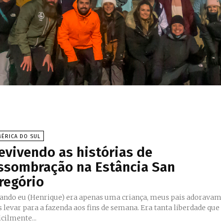
ÉRICA DO SUL
evivendo as histórias de
ssombração na Estância San
regório
ando eu (Henrique) era apenas uma criança, meus pais adorava
 levar para a fazenda aos fins de semana. Era tanta liberdade que
icilmente...