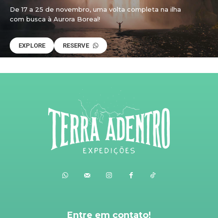
De 17 a 25 de novembro, uma volta completa na ilha
com busca à Aurora Boreal!
EXPLORE
RESERVE
Entre em contato!