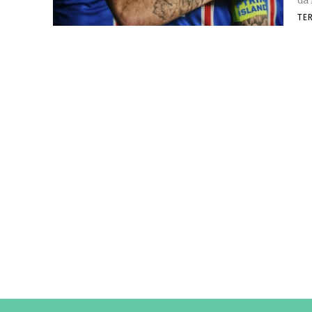
da 
TE