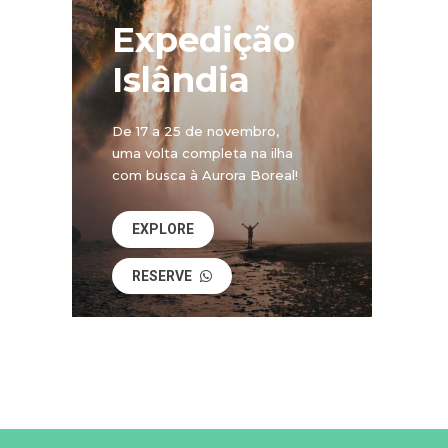
Expedição
Islândia
De 17 a 25 de novembro,
uma volta completa na ilha
com busca à Aurora Boreal!
EXPLORE
RESERVE