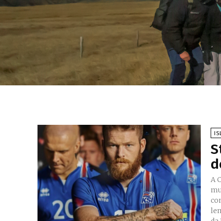
IS
S
d
A 
mu
co
le