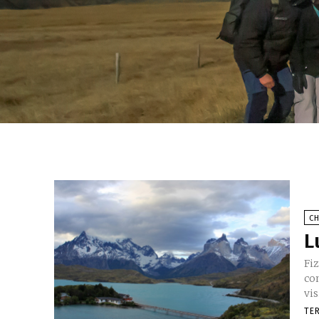
CH
L
Fi
co
vis
TE