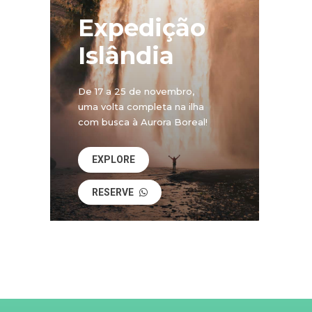
Expedição
Islândia
De 17 a 25 de novembro,
uma volta completa na ilha
com busca à Aurora Boreal!
EXPLORE
RESERVE