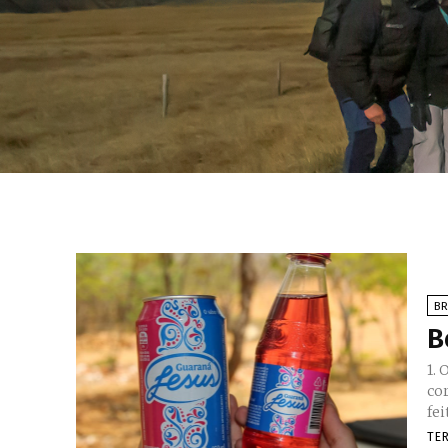
BR
B
1. O q
cor
fei
TE