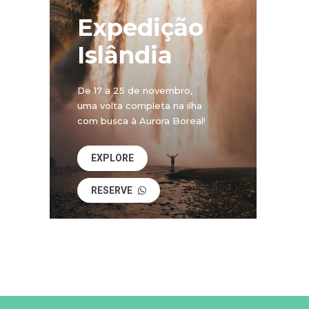
Expedição
Islândia
De 17 a 25 de novembro,
uma volta completa na ilha
com busca à Aurora Boreal!
EXPLORE
RESERVE