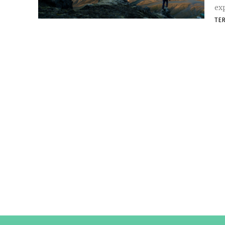
ex
TE