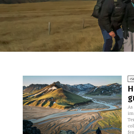
IS
H
g
As
im
Te
co
fe