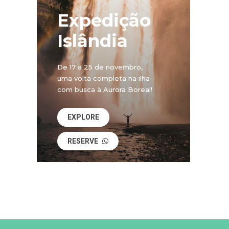
Expedição
Islândia
De 17 a 25 de novembro,
uma volta completa na ilha
com busca à Aurora Boreal!
EXPLORE
RESERVE