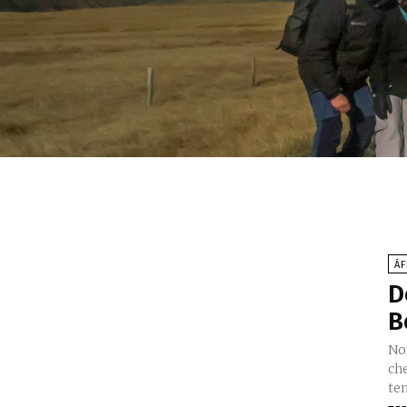
ÁF
D
B
No
ch
te