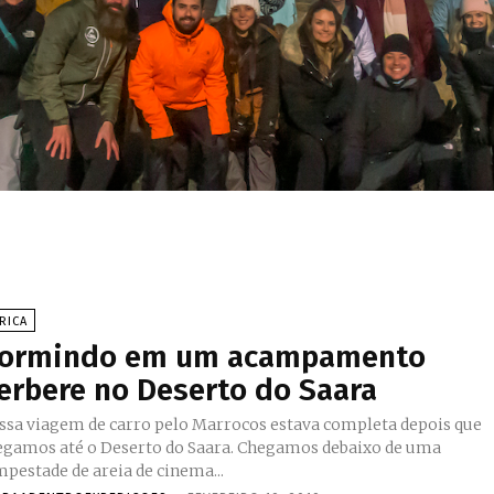
RICA
ormindo em um acampamento
erbere no Deserto do Saara
ssa viagem de carro pelo Marrocos estava completa depois que
egamos até o Deserto do Saara. Chegamos debaixo de uma
mpestade de areia de cinema...