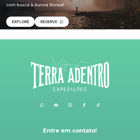
com busca à Aurora Boreal!
EXPLORE
RESERVE
Entre em contato!