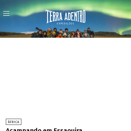
ÁFRICA
Acampando em Essaouira