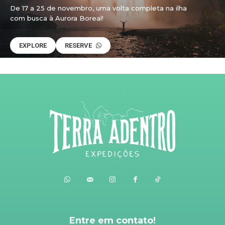
De 17 a 25 de novembro, uma volta completa na ilha
com busca à Aurora Boreal!
EXPLORE
RESERVE
Entre em contato!