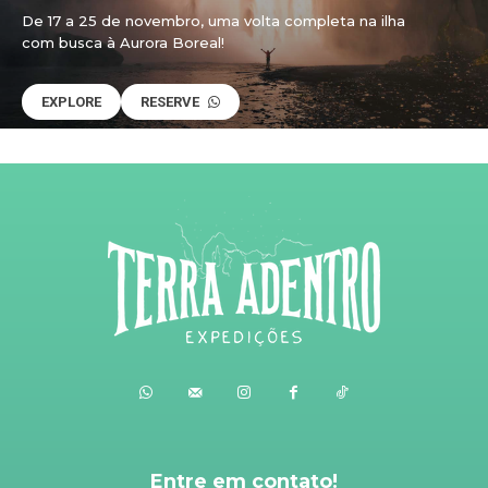
De 17 a 25 de novembro, uma volta completa na ilha
com busca à Aurora Boreal!
EXPLORE
RESERVE
Entre em contato!