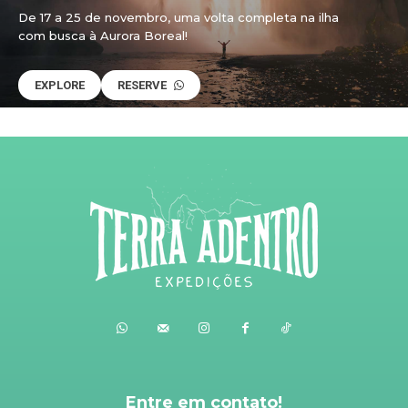
De 17 a 25 de novembro, uma volta completa na ilha
com busca à Aurora Boreal!
EXPLORE
RESERVE
Entre em contato!