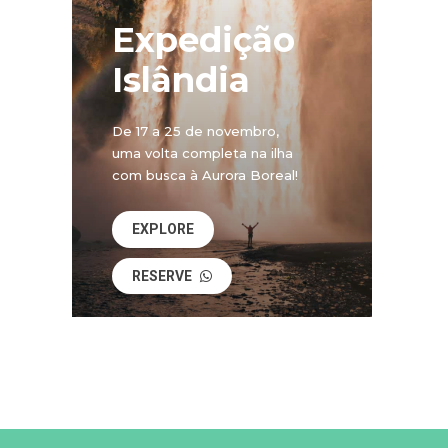
Expedição
Islândia
De 17 a 25 de novembro,
uma volta completa na ilha
com busca à Aurora Boreal!
EXPLORE
RESERVE