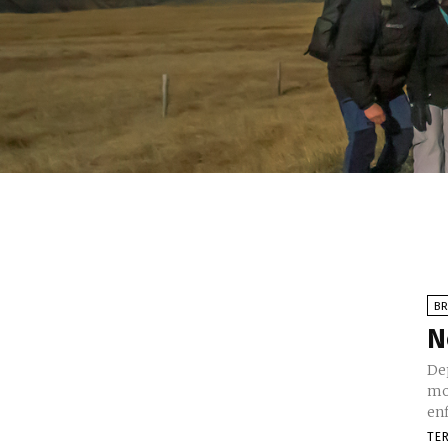
BR
N
Dep
mo
en
TE