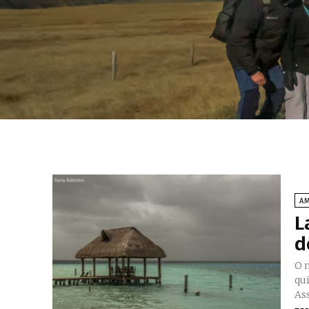
A
L
d
O 
qu
As