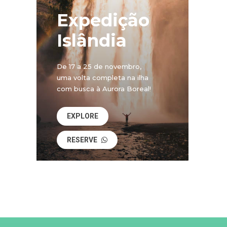
Expedição
Islândia
De 17 a 25 de novembro,
uma volta completa na ilha
com busca à Aurora Boreal!
EXPLORE
RESERVE