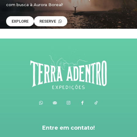
com busca à Aurora Boreal!
EXPLORE
RESERVE
Entre em contato!