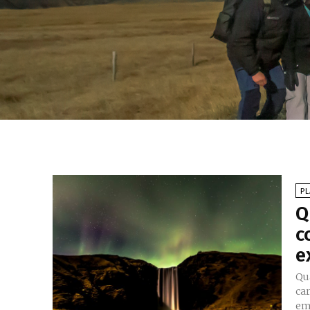
P
Q
c
e
Qu
ca
em