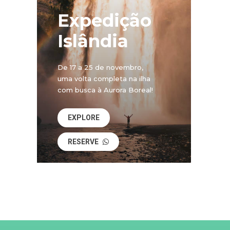
Expedição
Islândia
De 17 a 25 de novembro,
uma volta completa na ilha
com busca à Aurora Boreal!
EXPLORE
RESERVE