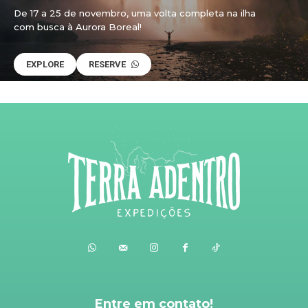
De 17 a 25 de novembro, uma volta completa na ilha
com busca à Aurora Boreal!
EXPLORE
RESERVE
Entre em contato!