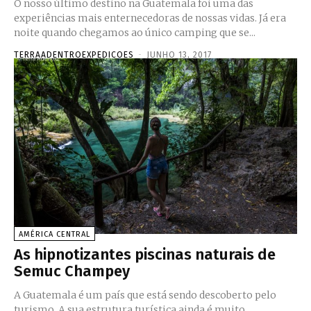
O nosso último destino na Guatemala foi uma das
experiências mais enternecedoras de nossas vidas. Já era
noite quando chegamos ao único camping que se...
TERRAADENTROEXPEDICOES
-
JUNHO 13, 2017
AMÉRICA CENTRAL
As hipnotizantes piscinas naturais de
Semuc Champey
A Guatemala é um país que está sendo descoberto pelo
turismo. A sua estrutura turística ainda é muito