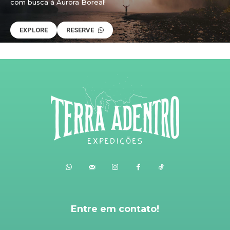
com busca à Aurora Boreal!
EXPLORE
RESERVE
Entre em contato!