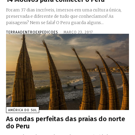
Foram 37 dias incríveis, imersos em uma cultura única,
preservada e diferente de tudo que conhecíamos! As
paisagens? Nem se fala! O Peru guarda alguns...
TERRAADENTROEXPEDICOES
-
MARÇO 23, 2017
AMÉRICA DO SUL
As ondas perfeitas das praias do norte
do Peru