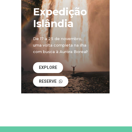
Expedição
Islândia
De 17 a 25 de novembro,
uma volta completa na ilha
com busca à Aurora Boreal!
EXPLORE
RESERVE