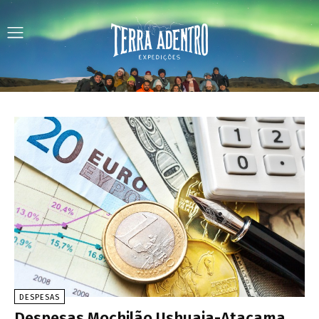
DESPESAS
Despesas Mochilão Ushuaia-Atacama