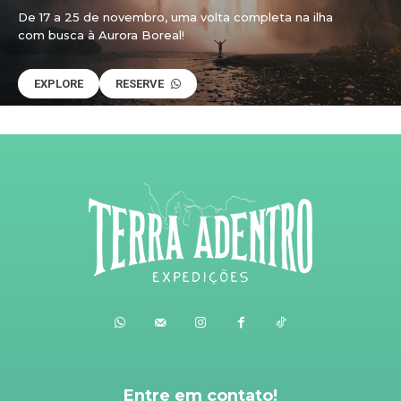
De 17 a 25 de novembro, uma volta completa na ilha
com busca à Aurora Boreal!
EXPLORE
RESERVE
Entre em contato!