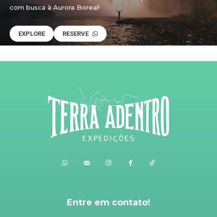
com busca à Aurora Boreal!
EXPLORE
RESERVE
Entre em contato!