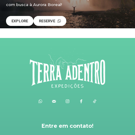
com busca à Aurora Boreal!
EXPLORE
RESERVE
Entre em contato!