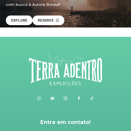
com busca à Aurora Boreal!
EXPLORE
RESERVE
Entre em contato!