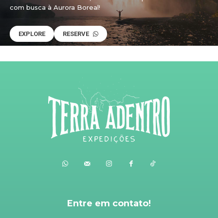
com busca à Aurora Boreal!
EXPLORE
RESERVE
Entre em contato!