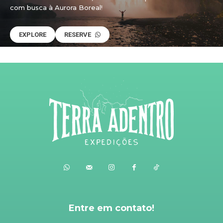
com busca à Aurora Boreal!
EXPLORE
RESERVE
Entre em contato!